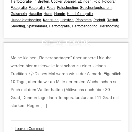
Tierfotografie
Bretten
,
Cocker Spaniel
,
Ettlingen
,
Foto
,
Fotograf
,
Fotografie
,
Fotografin
,
Fotos
,
Fotoshooting
,
Geschenkgutschein
,
Gutschein
,
Haustier
,
Hund
,
Hunde
,
Hundefotografie
,
Hundefotoshooting
,
Karlsruhe
,
Lifestyle
,
Pforzheim
,
Portrait
,
Rastatt
,
Shooting
,
Spätsommer
,
Tierfotografie
,
Tierfotoshooting
,
Tiershooting
DIE ALTMARK
Meine kleinen „Reisereportagen“ über unsere Urlaube
werden hier mittlerweile fast schon zu einer kleinen
Tradition. 🙂 Dieses Mal waren wir in der Altmark. Eigentlich
10 Tage, aber da wir ab Mitte der ersten Woche schon so
Pech mit dem Wetter hatten (Mittwochs noch über 30
Grad, Donnerstags dann Temperatursturz auf 11 Grad mit
starkem Regen […]
Leave a Comment