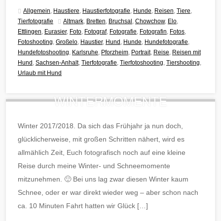
Allgemein
,
Haustiere
,
Haustierfotografie
,
Hunde
,
Reisen
,
Tiere
,
Tierfotografie
Altmark
,
Bretten
,
Bruchsal
,
Chowchow
,
Elo
,
Ettlingen
,
Eurasier
,
Foto
,
Fotograf
,
Fotografie
,
Fotografin
,
Fotos
,
Fotoshooting
,
Großelo
,
Haustier
,
Hund
,
Hunde
,
Hundefotografie
,
Hundefotoshooting
,
Karlsruhe
,
Pforzheim
,
Portrait
,
Reise
,
Reisen mit
Hund
,
Sachsen-Anhalt
,
Tierfotografie
,
Tierfotoshooting
,
Tiershooting
,
Urlaub mit Hund
WINTERMOMENTE
Winter 2017/2018. Da sich das Frühjahr ja nun doch,
glücklicherweise, mit großen Schritten nähert, wird es
allmählich Zeit, Euch fotografisch noch auf eine kleine
Reise durch meine Winter- und Schneemomente
mitzunehmen. 🙂 Bei uns lag zwar diesen Winter kaum
Schnee, oder er war direkt wieder weg – aber schon nach
ca. 10 Minuten Fahrt hatten wir Glück […]