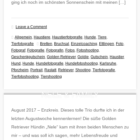
ging ich noch im schönsten Sonnenschein mit meinen […]
Leave a Comment
Allgemein
,
Haustiere
,
Haustierfotografie
,
Hunde
,
Tiere
,
Tierfotografie
Bretten
,
Bruchsal
,
Einzelcoaching
,
Ettlingen
,
Foto
,
Fotograf
,
Fotografie
,
Fotografin
,
Fotos
,
Fotoshooting
,
Geschenkgutschein
,
Golden Retriever
,
Goldie
,
Gutschein
,
Haustier
,
Hund
,
Hunde
,
Hundefotografie
,
Hundefotoshooting
,
Karlsruhe
,
Pforzheim
,
Portrait
,
Rastatt
,
Retriever
,
Shooting
,
Tierfotografie
,
Tierfotoshooting
,
Tiershooting
NELE & FAMILY
August 2017 – Enzkreis. Dieses tolle Trio durfte ich in der
letzten Augustwoche kennenlernen! Die süße Golden
Retriever Hündin „Nele“ kam mit ihren beiden Menschen zu
mir – und was soll ich sagen, mehr Lebensfreude und