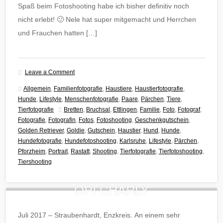
Spaß beim Fotoshooting habe ich bisher definitiv noch
nicht erlebt! 🙂 Nele hat super mitgemacht und Herrchen
und Frauchen hatten […]
Leave a Comment
Allgemein
,
Familienfotografie
,
Haustiere
,
Haustierfotografie
,
Hunde
,
Lifestyle
,
Menschenfotografie
,
Paare
,
Pärchen
,
Tiere
,
Tierfotografie
Bretten
,
Bruchsal
,
Ettlingen
,
Familie
,
Foto
,
Fotograf
,
Fotografie
,
Fotografin
,
Fotos
,
Fotoshooting
,
Geschenkgutschein
,
Golden Retriever
,
Goldie
,
Gutschein
,
Haustier
,
Hund
,
Hunde
,
Hundefotografie
,
Hundefotoshooting
,
Karlsruhe
,
Lifestyle
,
Pärchen
,
Pforzheim
,
Portrait
,
Rastatt
,
Shooting
,
Tierfotografie
,
Tierfotoshooting
,
Tiershooting
OPI CHARLY
Juli 2017 – Straubenhardt, Enzkreis. An einem sehr