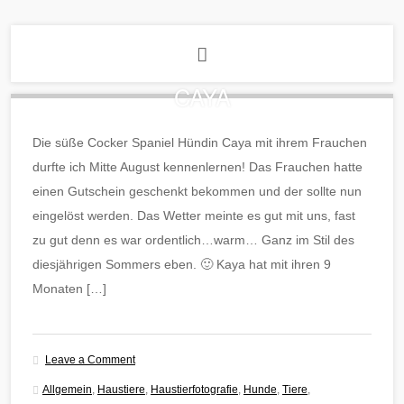
CAYA
Die süße Cocker Spaniel Hündin Caya mit ihrem Frauchen
durfte ich Mitte August kennenlernen! Das Frauchen hatte
einen Gutschein geschenkt bekommen und der sollte nun
eingelöst werden. Das Wetter meinte es gut mit uns, fast
zu gut denn es war ordentlich…warm… Ganz im Stil des
diesjährigen Sommers eben. 🙂 Kaya hat mit ihren 9
Monaten […]
Leave a Comment
Allgemein
,
Haustiere
,
Haustierfotografie
,
Hunde
,
Tiere
,