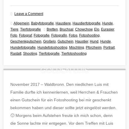
Leave a Comment
Allgemein
,
Babyfotografie
,
Haustiere
,
Haustierfotografie
,
Hunde
,
Tiere
,
Tierfotografie
Bretten
,
Bruchsal
,
Chowchow
,
Elo
,
Eurasier
,
Foto
,
Fotograf
,
Fotografie
,
Fotografin
,
Fotos
,
Fotoshooting
,
Geschenkgutschein
,
Großelo
,
Gutschein
,
Haustier
,
Hund
,
Hunde
,
Hundefotografie
,
Hundefotoshooting
,
Mischling
,
Pforzheim
,
Portrait
,
Rastatt
,
Shooting
,
Tierfotografie
,
Tierfotoshooting
GOLDEN LUIS
November 2017 – Waldbronn. Den niedlichen Luis mit
Familie durfte ich kennenlernen, weil Herrchen & Frauchen
einen Gutschein für ein Fotoshooting bei mir geschenkt
bekommen haben und dieser sollte jetzt eingelöst werden.
🙂 Morgens beim Aufstehen freute ich mich schon, denn
die Sonne lachte mir entgegen. Vor dem Treffen mit Luis