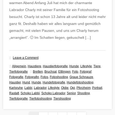
warmen Abend Anfang Juli hat mich der charmante
Labrador Charly mit seiner Familie für ein Fotoshooting
besucht. Charly ist schon 13 Jahre alt und leider nicht mehr
ganz fit. Deshalb haben wir alles langsam und gemütlich
gemacht, mit vielen Pausen, und uns um Charly herum
„arrangiert“. 🙂 Im Schatten liegen, gekuschelt […]
Leave a Comment
Allgemein
,
Haustiere
,
Haustierfotografie
,
Hunde
,
Lifestyle
,
Tiere
,
Tierfotografie
Bretten
,
Bruchsal
,
Ettlingen
,
Foto
,
Fotograf
,
Fotografie
,
Fotografin
,
Fotos
,
Fotoshooting
,
Graue Schnauze
,
Haustier
,
Hund
,
Hunde
,
Hundefotografie
,
Hundefotoshooting
,
Karlsruhe
,
Labbi
,
Labrador
,
Lifestyle
,
Oldie
,
Opi
,
Pforzheim
,
Portrait
,
Rastatt
,
Schoko Labbi
,
Schoko Labrador
,
Senior
,
Shooting
,
Tierfotografie
,
Tierfotoshooting
,
Tiershooting