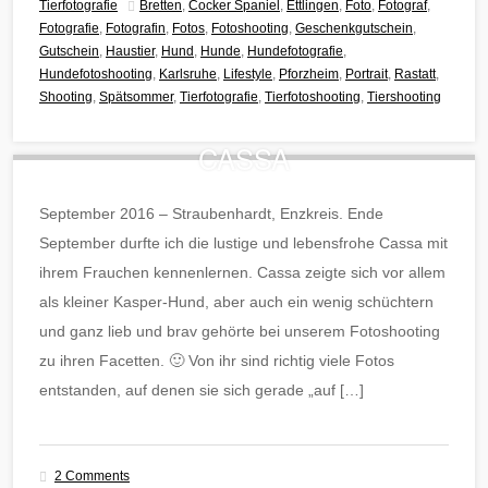
Tierfotografie
Bretten
,
Cocker Spaniel
,
Ettlingen
,
Foto
,
Fotograf
,
Fotografie
,
Fotografin
,
Fotos
,
Fotoshooting
,
Geschenkgutschein
,
Gutschein
,
Haustier
,
Hund
,
Hunde
,
Hundefotografie
,
Hundefotoshooting
,
Karlsruhe
,
Lifestyle
,
Pforzheim
,
Portrait
,
Rastatt
,
Shooting
,
Spätsommer
,
Tierfotografie
,
Tierfotoshooting
,
Tiershooting
CASSA
September 2016 – Straubenhardt, Enzkreis. Ende
September durfte ich die lustige und lebensfrohe Cassa mit
ihrem Frauchen kennenlernen. Cassa zeigte sich vor allem
als kleiner Kasper-Hund, aber auch ein wenig schüchtern
und ganz lieb und brav gehörte bei unserem Fotoshooting
zu ihren Facetten. 🙂 Von ihr sind richtig viele Fotos
entstanden, auf denen sie sich gerade „auf […]
2 Comments