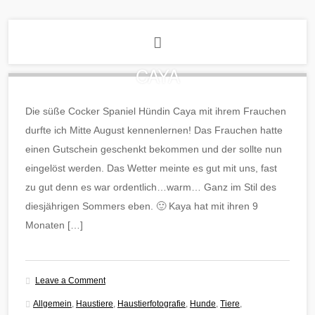
CAYA
Die süße Cocker Spaniel Hündin Caya mit ihrem Frauchen
durfte ich Mitte August kennenlernen! Das Frauchen hatte
einen Gutschein geschenkt bekommen und der sollte nun
eingelöst werden. Das Wetter meinte es gut mit uns, fast
zu gut denn es war ordentlich…warm… Ganz im Stil des
diesjährigen Sommers eben. 🙂 Kaya hat mit ihren 9
Monaten […]
Leave a Comment
Allgemein
,
Haustiere
,
Haustierfotografie
,
Hunde
,
Tiere
,