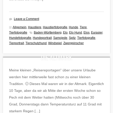
Leave a Comment
Allgemein
,
Haustiere
,
Haustierfotografie
,
Hunde
,
Tiere
,
Tierfotografie
Baden-Württemberg
,
Elo
,
Elo Hund
,
Elos
,
Eurasier
,
Hundefotografie
,
Hundeportrait
,
Samojede
,
Spitz
,
Tierfotografie
,
Tierportrait
,
Tierschutzhund
,
Windspiel
,
Zwergpinscher
DIE ALTMARK
Meine kleinen „Reisereportagen“ über unsere Urlaube
werden hier mittlerweile fast schon zu einer kleinen
Tradition. 🙂 Dieses Mal waren wir in der Altmark. Eigentlich
10 Tage, aber da wir ab Mitte der ersten Woche schon so
Pech mit dem Wetter hatten (Mittwochs noch über 30
Grad, Donnerstags dann Temperatursturz auf 11 Grad mit
starkem Regen […]