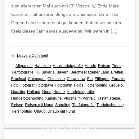
zum allerersten Mal auch mit (3) Videos! 🙂 Ende März
waren wir mit unseren Jungs am Chiemsee. Da wir die
Gegend dort schon recht gut kennen, haben wir unseren
Kreis dieses Jahr etwas ausgeweitet. Wir waren in […]
Leave a Comment
Allgemein
,
Haustiere
,
Haustierfotografie
,
Hunde
,
Reisen
,
Tiere
,
Tierfotografie
Bavaria
,
Bayern
,
Berchtesgadener Land
,
Bretten
,
Bruchsal
,
Chiemgau
,
Chiemsee
,
Chowchow
,
Elo
,
Ettlingen
,
Eurasier
,
Foto
,
Fotograf
,
Fotografie
,
Fotografin
,
Fotos
,
Fotoshooting
,
Großelo
,
Haustier
,
Holland
,
Hund
,
Hunde
,
Hundefotografie
,
Hundefotoshooting
,
Karlsruhe
,
Pforzheim
,
Portrait
,
Rastatt
,
Reise
,
Reisen
,
Reisen mit Hund
,
Shooting
,
Tierfotografie
,
Tierfotoshooting
,
Tiershooting
,
Urlaub
,
Urlaub mit Hund
HAPPY VALENTINES