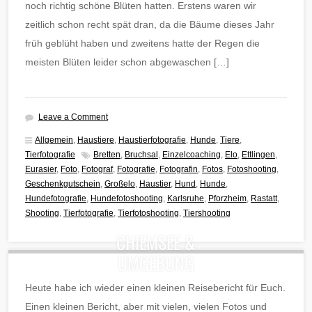
noch richtig schöne Blüten hatten. Erstens waren wir
zeitlich schon recht spät dran, da die Bäume dieses Jahr
früh geblüht haben und zweitens hatte der Regen die
meisten Blüten leider schon abgewaschen […]
Leave a Comment
Allgemein
,
Haustiere
,
Haustierfotografie
,
Hunde
,
Tiere
,
Tierfotografie
Bretten
,
Bruchsal
,
Einzelcoaching
,
Elo
,
Ettlingen
,
Eurasier
,
Foto
,
Fotograf
,
Fotografie
,
Fotografin
,
Fotos
,
Fotoshooting
,
Geschenkgutschein
,
Großelo
,
Haustier
,
Hund
,
Hunde
,
Hundefotografie
,
Hundefotoshooting
,
Karlsruhe
,
Pforzheim
,
Rastatt
,
Shooting
,
Tierfotografie
,
Tierfotoshooting
,
Tiershooting
CHIEMSEE &
UMGEBUNG
Heute habe ich wieder einen kleinen Reisebericht für Euch.
Einen kleinen Bericht, aber mit vielen, vielen Fotos und