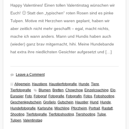
Happy Valentines! Einen tollen Valentinstag wünschen wir
Euch! 🙂 Statt den „typischen“ roten Rosen sind es pinke
Tulpen. Motive mit Herzchen waren geplant, haben wir
aber zeitlich nicht mehr geschafft – egal, macht nichts,
mache ich wann anders. Mann und Hundis haben auch
(wieder) ganz brav mitgemacht, hihi. Meine Hundebande
hat extra ihre niedlichsten Gesichter aufgesetzt und […]
Leave a Comment
Allgemein
,
Haustiere
,
Haustierfotografie
,
Hunde
,
Tiere
,
Tierfotografie
Blumen
,
Bretten
,
Chowchow
,
Einzelcoaching
,
Elo
,
Eurasier
,
Foto
,
Fotograf
,
Fotografie
,
Fotografin
,
Fotos
,
Fotoshooting
,
Geschenkgutschein
,
Großelo
,
Gutschein
,
Haustier
,
Hund
,
Hunde
,
Hundefotografie
,
Karlsruhe
,
Mischling
,
Pforzheim
,
Portrait
,
Rastatt
,
Shooting
,
Tierfotografie
,
Tierfotoshooting
,
Tiershooting
,
Tulpe
,
Tulpen
,
Valentinstag