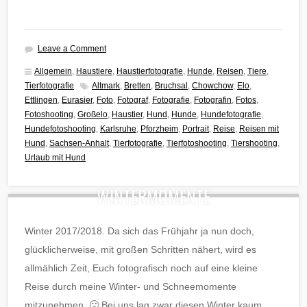
Leave a Comment
Allgemein
,
Haustiere
,
Haustierfotografie
,
Hunde
,
Reisen
,
Tiere
,
Tierfotografie
Altmark
,
Bretten
,
Bruchsal
,
Chowchow
,
Elo
,
Ettlingen
,
Eurasier
,
Foto
,
Fotograf
,
Fotografie
,
Fotografin
,
Fotos
,
Fotoshooting
,
Großelo
,
Haustier
,
Hund
,
Hunde
,
Hundefotografie
,
Hundefotoshooting
,
Karlsruhe
,
Pforzheim
,
Portrait
,
Reise
,
Reisen mit
Hund
,
Sachsen-Anhalt
,
Tierfotografie
,
Tierfotoshooting
,
Tiershooting
,
Urlaub mit Hund
WINTERMOMENTE
Winter 2017/2018. Da sich das Frühjahr ja nun doch,
glücklicherweise, mit großen Schritten nähert, wird es
allmählich Zeit, Euch fotografisch noch auf eine kleine
Reise durch meine Winter- und Schneemomente
mitzunehmen. 🙂 Bei uns lag zwar diesen Winter kaum