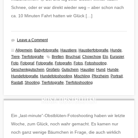
Schnee, oder er war direkt wieder weg – aber schon nach
ca. 10 Minuten Fahrt hatten wir Glück […]
Leave a Comment
Allgemein
,
Babyfotografie
,
Haustiere
,
Haustierfotografie
,
Hunde
,
Tiere
,
Tierfotografie
Bretten
,
Bruchsal
,
Chowchow
,
Elo
,
Eurasier
,
Foto
,
Fotograf
,
Fotografie
,
Fotografin
,
Fotos
,
Fotoshooting
,
Geschenkgutschein
,
Großelo
,
Gutschein
,
Haustier
,
Hund
,
Hunde
,
Hundefotografie
,
Hundefotoshooting
,
Mischling
,
Pforzheim
,
Portrait
,
Rastatt
,
Shooting
,
Tierfotografie
,
Tierfotoshooting
ROSA OBSTBLÜTEN
Ein „last-minute“-Obstblüten-Fotoshooting haben wir letzte
Woche, zum Glück, noch wahr gemacht. Es kamen nur
noch ganz wenige Bäumchen in Frage, die auch wirklich