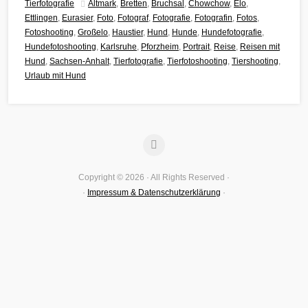
Tierfotografie
Altmark
,
Bretten
,
Bruchsal
,
Chowchow
,
Elo
,
Ettlingen
,
Eurasier
,
Foto
,
Fotograf
,
Fotografie
,
Fotografin
,
Fotos
,
Fotoshooting
,
Großelo
,
Haustier
,
Hund
,
Hunde
,
Hundefotografie
,
Hundefotoshooting
,
Karlsruhe
,
Pforzheim
,
Portrait
,
Reise
,
Reisen mit
Hund
,
Sachsen-Anhalt
,
Tierfotografie
,
Tierfotoshooting
,
Tiershooting
,
Urlaub mit Hund
Copyright © 2026 · All Rights Reserved ·
·
Impressum & Datenschutzerklärung
·