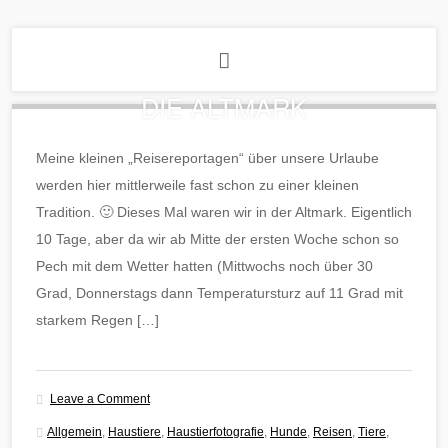
DIE ALTMARK
Meine kleinen „Reisereportagen“ über unsere Urlaube
werden hier mittlerweile fast schon zu einer kleinen
Tradition. 🙂 Dieses Mal waren wir in der Altmark. Eigentlich
10 Tage, aber da wir ab Mitte der ersten Woche schon so
Pech mit dem Wetter hatten (Mittwochs noch über 30
Grad, Donnerstags dann Temperatursturz auf 11 Grad mit
starkem Regen […]
Leave a Comment
Allgemein
,
Haustiere
,
Haustierfotografie
,
Hunde
,
Reisen
,
Tiere
,