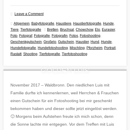
Leave a Comment
Allgemein
,
Babyfotografie
,
Haustiere
,
Haustierfotografie
,
Hunde
,
Tiere
,
Tierfotografie
Bretten
,
Bruchsal
,
Chowchow
,
Elo
,
Eurasier
,
Foto
,
Fotograf
,
Fotografie
,
Fotografin
,
Fotos
,
Fotoshooting
,
Geschenkgutschein
,
Großelo
,
Gutschein
,
Haustier
,
Hund
,
Hunde
,
Hundefotografie
,
Hundefotoshooting
,
Mischling
,
Pforzheim
,
Portrait
,
Rastatt
,
Shooting
,
Tierfotografie
,
Tierfotoshooting
GOLDEN LUIS
November 2017 – Waldbronn. Den niedlichen Luis mit
Familie durfte ich kennenlernen, weil Herrchen & Frauchen
einen Gutschein für ein Fotoshooting bei mir geschenkt
bekommen haben und dieser sollte jetzt eingelöst werden.
🙂 Morgens beim Aufstehen freute ich mich schon, denn
die Sonne lachte mir entgegen. Vor dem Treffen mit Luis