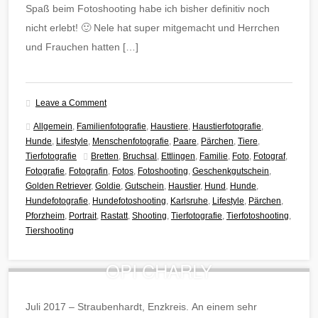
Spaß beim Fotoshooting habe ich bisher definitiv noch
nicht erlebt! 🙂 Nele hat super mitgemacht und Herrchen
und Frauchen hatten […]
Leave a Comment
Allgemein
,
Familienfotografie
,
Haustiere
,
Haustierfotografie
,
Hunde
,
Lifestyle
,
Menschenfotografie
,
Paare
,
Pärchen
,
Tiere
,
Tierfotografie
Bretten
,
Bruchsal
,
Ettlingen
,
Familie
,
Foto
,
Fotograf
,
Fotografie
,
Fotografin
,
Fotos
,
Fotoshooting
,
Geschenkgutschein
,
Golden Retriever
,
Goldie
,
Gutschein
,
Haustier
,
Hund
,
Hunde
,
Hundefotografie
,
Hundefotoshooting
,
Karlsruhe
,
Lifestyle
,
Pärchen
,
Pforzheim
,
Portrait
,
Rastatt
,
Shooting
,
Tierfotografie
,
Tierfotoshooting
,
Tiershooting
OPI CHARLY
Juli 2017 – Straubenhardt, Enzkreis. An einem sehr