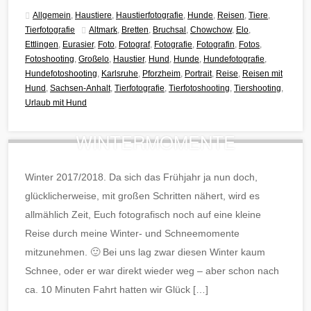
Allgemein
,
Haustiere
,
Haustierfotografie
,
Hunde
,
Reisen
,
Tiere
,
Tierfotografie
Altmark
,
Bretten
,
Bruchsal
,
Chowchow
,
Elo
,
Ettlingen
,
Eurasier
,
Foto
,
Fotograf
,
Fotografie
,
Fotografin
,
Fotos
,
Fotoshooting
,
Großelo
,
Haustier
,
Hund
,
Hunde
,
Hundefotografie
,
Hundefotoshooting
,
Karlsruhe
,
Pforzheim
,
Portrait
,
Reise
,
Reisen mit
Hund
,
Sachsen-Anhalt
,
Tierfotografie
,
Tierfotoshooting
,
Tiershooting
,
Urlaub mit Hund
WINTERMOMENTE
Winter 2017/2018. Da sich das Frühjahr ja nun doch,
glücklicherweise, mit großen Schritten nähert, wird es
allmählich Zeit, Euch fotografisch noch auf eine kleine
Reise durch meine Winter- und Schneemomente
mitzunehmen. 🙂 Bei uns lag zwar diesen Winter kaum
Schnee, oder er war direkt wieder weg – aber schon nach
ca. 10 Minuten Fahrt hatten wir Glück […]