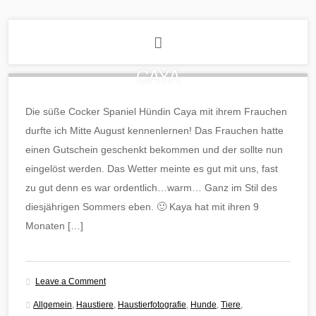
CAYA
Die süße Cocker Spaniel Hündin Caya mit ihrem Frauchen
durfte ich Mitte August kennenlernen! Das Frauchen hatte
einen Gutschein geschenkt bekommen und der sollte nun
eingelöst werden. Das Wetter meinte es gut mit uns, fast
zu gut denn es war ordentlich…warm… Ganz im Stil des
diesjährigen Sommers eben. 🙂 Kaya hat mit ihren 9
Monaten […]
Leave a Comment
Allgemein
,
Haustiere
,
Haustierfotografie
,
Hunde
,
Tiere
,