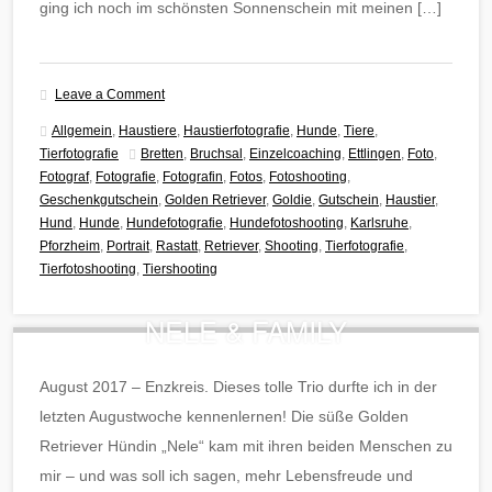
ging ich noch im schönsten Sonnenschein mit meinen […]
Leave a Comment
Allgemein
,
Haustiere
,
Haustierfotografie
,
Hunde
,
Tiere
,
Tierfotografie
Bretten
,
Bruchsal
,
Einzelcoaching
,
Ettlingen
,
Foto
,
Fotograf
,
Fotografie
,
Fotografin
,
Fotos
,
Fotoshooting
,
Geschenkgutschein
,
Golden Retriever
,
Goldie
,
Gutschein
,
Haustier
,
Hund
,
Hunde
,
Hundefotografie
,
Hundefotoshooting
,
Karlsruhe
,
Pforzheim
,
Portrait
,
Rastatt
,
Retriever
,
Shooting
,
Tierfotografie
,
Tierfotoshooting
,
Tiershooting
NELE & FAMILY
August 2017 – Enzkreis. Dieses tolle Trio durfte ich in der
letzten Augustwoche kennenlernen! Die süße Golden
Retriever Hündin „Nele“ kam mit ihren beiden Menschen zu
mir – und was soll ich sagen, mehr Lebensfreude und