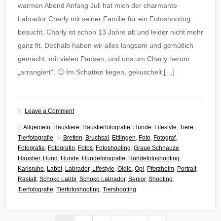
warmen Abend Anfang Juli hat mich der charmante
Labrador Charly mit seiner Familie für ein Fotoshooting
besucht. Charly ist schon 13 Jahre alt und leider nicht mehr
ganz fit. Deshalb haben wir alles langsam und gemütlich
gemacht, mit vielen Pausen, und uns um Charly herum
„arrangiert“. 🙂 Im Schatten liegen, gekuschelt […]
Leave a Comment
Allgemein
,
Haustiere
,
Haustierfotografie
,
Hunde
,
Lifestyle
,
Tiere
,
Tierfotografie
Bretten
,
Bruchsal
,
Ettlingen
,
Foto
,
Fotograf
,
Fotografie
,
Fotografin
,
Fotos
,
Fotoshooting
,
Graue Schnauze
,
Haustier
,
Hund
,
Hunde
,
Hundefotografie
,
Hundefotoshooting
,
Karlsruhe
,
Labbi
,
Labrador
,
Lifestyle
,
Oldie
,
Opi
,
Pforzheim
,
Portrait
,
Rastatt
,
Schoko Labbi
,
Schoko Labrador
,
Senior
,
Shooting
,
Tierfotografie
,
Tierfotoshooting
,
Tiershooting