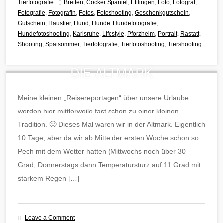
Tierfotografie
Bretten
,
Cocker Spaniel
,
Ettlingen
,
Foto
,
Fotograf
,
Fotografie
,
Fotografin
,
Fotos
,
Fotoshooting
,
Geschenkgutschein
,
Gutschein
,
Haustier
,
Hund
,
Hunde
,
Hundefotografie
,
Hundefotoshooting
,
Karlsruhe
,
Lifestyle
,
Pforzheim
,
Portrait
,
Rastatt
,
Shooting
,
Spätsommer
,
Tierfotografie
,
Tierfotoshooting
,
Tiershooting
DIE ALTMARK
Meine kleinen „Reisereportagen“ über unsere Urlaube
werden hier mittlerweile fast schon zu einer kleinen
Tradition. 🙂 Dieses Mal waren wir in der Altmark. Eigentlich
10 Tage, aber da wir ab Mitte der ersten Woche schon so
Pech mit dem Wetter hatten (Mittwochs noch über 30
Grad, Donnerstags dann Temperatursturz auf 11 Grad mit
starkem Regen […]
Leave a Comment