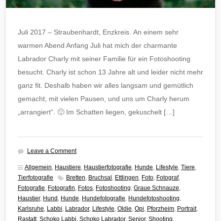
Juli 2017 – Straubenhardt, Enzkreis. An einem sehr
warmen Abend Anfang Juli hat mich der charmante
Labrador Charly mit seiner Familie für ein Fotoshooting
besucht. Charly ist schon 13 Jahre alt und leider nicht mehr
ganz fit. Deshalb haben wir alles langsam und gemütlich
gemacht, mit vielen Pausen, und uns um Charly herum
„arrangiert“. 🙂 Im Schatten liegen, gekuschelt […]
Leave a Comment
Allgemein
,
Haustiere
,
Haustierfotografie
,
Hunde
,
Lifestyle
,
Tiere
,
Tierfotografie
Bretten
,
Bruchsal
,
Ettlingen
,
Foto
,
Fotograf
,
Fotografie
,
Fotografin
,
Fotos
,
Fotoshooting
,
Graue Schnauze
,
Haustier
,
Hund
,
Hunde
,
Hundefotografie
,
Hundefotoshooting
,
Karlsruhe
,
Labbi
,
Labrador
,
Lifestyle
,
Oldie
,
Opi
,
Pforzheim
,
Portrait
,
Rastatt
,
Schoko Labbi
,
Schoko Labrador
,
Senior
,
Shooting
,