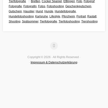
Tierfotografie
Bretten
,
Cocker Spaniel
,
Ettlingen
,
Foto
,
Fotograf
,
Fotografie
,
Fotografin
,
Fotos
,
Fotoshooting
,
Geschenkgutschein
,
Gutschein
,
Haustier
,
Hund
,
Hunde
,
Hundefotografie
,
Hundefotoshooting
,
Karlsruhe
,
Lifestyle
,
Pforzheim
,
Portrait
,
Rastatt
,
Shooting
,
Spätsommer
,
Tierfotografie
,
Tierfotoshooting
,
Tiershooting
Copyright © 2026 · All Rights Reserved ·
·
Impressum & Datenschutzerklärung
·