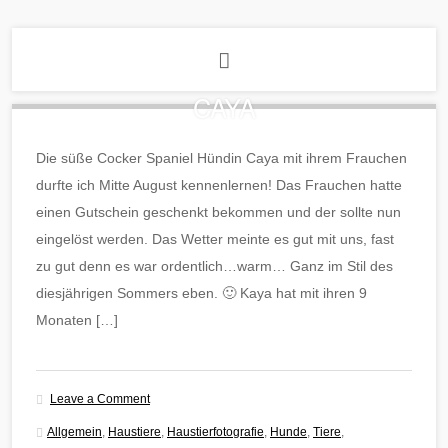
CAYA
Die süße Cocker Spaniel Hündin Caya mit ihrem Frauchen
durfte ich Mitte August kennenlernen! Das Frauchen hatte
einen Gutschein geschenkt bekommen und der sollte nun
eingelöst werden. Das Wetter meinte es gut mit uns, fast
zu gut denn es war ordentlich…warm… Ganz im Stil des
diesjährigen Sommers eben. 🙂 Kaya hat mit ihren 9
Monaten […]
Leave a Comment
Allgemein
,
Haustiere
,
Haustierfotografie
,
Hunde
,
Tiere
,