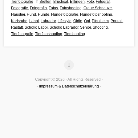
Tierfotografie
Bretten
,
Bruchsal
,
Ettlingen
,
Foto
,
Fotograf
,
Fotografie
,
Fotografin
,
Fotos
,
Fotoshooting
,
Graue Schnauze
,
Haustier
,
Hund
,
Hunde
,
Hundefotografie
,
Hundefotoshooting
,
Karlsruhe
,
Labbi
,
Labrador
,
Lifestyle
,
Oldie
,
Opi
,
Pforzheim
,
Portrait
,
Rastatt
,
Schoko Labbi
,
Schoko Labrador
,
Senior
,
Shooting
,
Tierfotografie
,
Tierfotoshooting
,
Tiershooting
Copyright © 2026 · All Rights Reserved ·
·
Impressum & Datenschutzerklärung
·