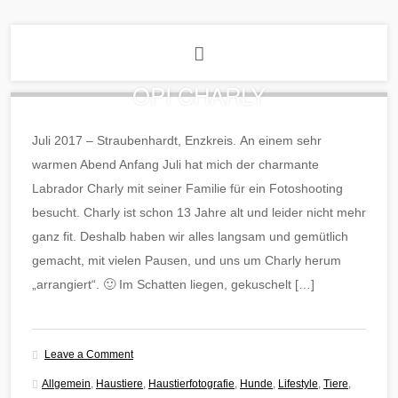
OPI CHARLY
Juli 2017 – Straubenhardt, Enzkreis. An einem sehr
warmen Abend Anfang Juli hat mich der charmante
Labrador Charly mit seiner Familie für ein Fotoshooting
besucht. Charly ist schon 13 Jahre alt und leider nicht mehr
ganz fit. Deshalb haben wir alles langsam und gemütlich
gemacht, mit vielen Pausen, und uns um Charly herum
„arrangiert“. 🙂 Im Schatten liegen, gekuschelt […]
Leave a Comment
Allgemein
,
Haustiere
,
Haustierfotografie
,
Hunde
,
Lifestyle
,
Tiere
,