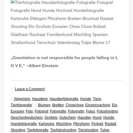
„Gravitation is not responsible for people falling in L
O V E.“
~Albert Einstein
Leave a Comment
Allgemein
,
Haustiere
,
Haustierfotografie
,
Hunde
,
Tiere
,
Tierfotografie
Blumen
,
Bretten
,
Chowchow
,
Einzelcoaching
,
Elo
,
Eurasier
,
Foto
,
Fotograf
,
Fotografie
,
Fotografin
,
Fotos
,
Fotoshooting
,
Geschenkgutschein
,
Großelo
,
Gutschein
,
Haustier
,
Hund
,
Hunde
,
Hundefotografie
,
Karlsruhe
,
Mischling
,
Pforzheim
,
Portrait
,
Rastatt
,
Shooting
,
Tierfotografie
,
Tierfotoshooting
,
Tiershooting
,
Tulpe
,