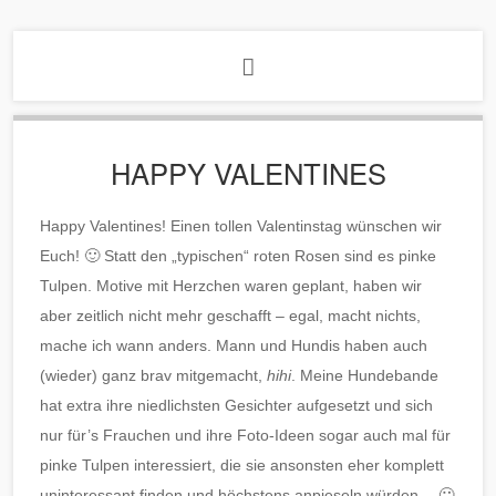
HAPPY VALENTINES
Happy Valentines! Einen tollen Valentinstag wünschen wir
Euch! 🙂 Statt den „typischen“ roten Rosen sind es pinke
Tulpen. Motive mit Herzchen waren geplant, haben wir
aber zeitlich nicht mehr geschafft – egal, macht nichts,
mache ich wann anders. Mann und Hundis haben auch
(wieder) ganz brav mitgemacht,
hihi
. Meine Hundebande
hat extra ihre niedlichsten Gesichter aufgesetzt und sich
nur für’s Frauchen und ihre Foto-Ideen sogar auch mal für
pinke Tulpen interessiert, die sie ansonsten eher komplett
uninteressant finden und höchstens anpieseln würden… 🙂