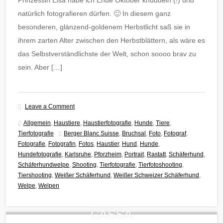
Prinzessin Elsa habe ich Ende Oktober knuddeln (!) und
natürlich fotografieren dürfen. 🙂 In diesem ganz
besonderen, glänzend-goldenem Herbstlicht saß sie in
ihrem zarten Alter zwischen den Herbstblättern, als wäre es
das Selbstverständlichste der Welt, schon soooo brav zu
sein. Aber […]
Leave a Comment
Allgemein
,
Haustiere
,
Haustierfotografie
,
Hunde
,
Tiere
,
Tierfotografie
Berger Blanc Suisse
,
Bruchsal
,
Foto
,
Fotograf
,
Fotografie
,
Fotografin
,
Fotos
,
Haustier
,
Hund
,
Hunde
,
Hundefotografie
,
Karlsruhe
,
Pforzheim
,
Portrait
,
Rastatt
,
Schäferhund
,
Schäferhundwelpe
,
Shooting
,
Tierfotografie
,
Tierfotoshooting
,
Tiershooting
,
Weißer Schäferhund
,
Weißer Schweizer Schäferhund
,
Welpe
,
Welpen
CASSA