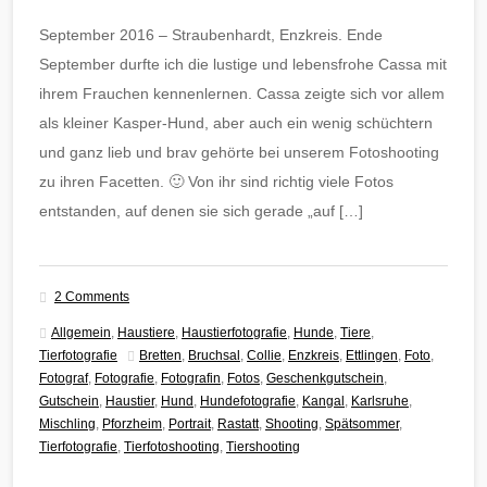
September 2016 – Straubenhardt, Enzkreis. Ende
September durfte ich die lustige und lebensfrohe Cassa mit
ihrem Frauchen kennenlernen. Cassa zeigte sich vor allem
als kleiner Kasper-Hund, aber auch ein wenig schüchtern
und ganz lieb und brav gehörte bei unserem Fotoshooting
zu ihren Facetten. 🙂 Von ihr sind richtig viele Fotos
entstanden, auf denen sie sich gerade „auf […]
2 Comments
Allgemein
,
Haustiere
,
Haustierfotografie
,
Hunde
,
Tiere
,
Tierfotografie
Bretten
,
Bruchsal
,
Collie
,
Enzkreis
,
Ettlingen
,
Foto
,
Fotograf
,
Fotografie
,
Fotografin
,
Fotos
,
Geschenkgutschein
,
Gutschein
,
Haustier
,
Hund
,
Hundefotografie
,
Kangal
,
Karlsruhe
,
Mischling
,
Pforzheim
,
Portrait
,
Rastatt
,
Shooting
,
Spätsommer
,
Tierfotografie
,
Tierfotoshooting
,
Tiershooting