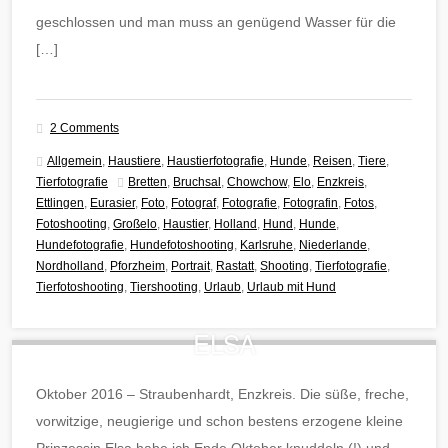
geschlossen und man muss an genügend Wasser für die
[…]
2 Comments
Allgemein
,
Haustiere
,
Haustierfotografie
,
Hunde
,
Reisen
,
Tiere
,
Tierfotografie
Bretten
,
Bruchsal
,
Chowchow
,
Elo
,
Enzkreis
,
Ettlingen
,
Eurasier
,
Foto
,
Fotograf
,
Fotografie
,
Fotografin
,
Fotos
,
Fotoshooting
,
Großelo
,
Haustier
,
Holland
,
Hund
,
Hunde
,
Hundefotografie
,
Hundefotoshooting
,
Karlsruhe
,
Niederlande
,
Nordholland
,
Pforzheim
,
Portrait
,
Rastatt
,
Shooting
,
Tierfotografie
,
Tierfotoshooting
,
Tiershooting
,
Urlaub
,
Urlaub mit Hund
ELSA
Oktober 2016 – Straubenhardt, Enzkreis. Die süße, freche,
vorwitzige, neugierige und schon bestens erzogene kleine