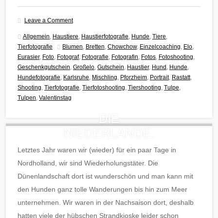
Leave a Comment
Allgemein
,
Haustiere
,
Haustierfotografie
,
Hunde
,
Tiere
,
Tierfotografie
Blumen
,
Bretten
,
Chowchow
,
Einzelcoaching
,
Elo
,
Eurasier
,
Foto
,
Fotograf
,
Fotografie
,
Fotografin
,
Fotos
,
Fotoshooting
,
Geschenkgutschein
,
Großelo
,
Gutschein
,
Haustier
,
Hund
,
Hunde
,
Hundefotografie
,
Karlsruhe
,
Mischling
,
Pforzheim
,
Portrait
,
Rastatt
,
Shooting
,
Tierfotografie
,
Tierfotoshooting
,
Tiershooting
,
Tulpe
,
Tulpen
,
Valentinstag
DIE
NIEDERLANDE.
Letztes Jahr waren wir (wieder) für ein paar Tage in
Nordholland, wir sind Wiederholungstäter. Die
Dünenlandschaft dort ist wunderschön und man kann mit
den Hunden ganz tolle Wanderungen bis hin zum Meer
unternehmen. Wir waren in der Nachsaison dort, deshalb
hatten viele der hübschen Strandkioske leider schon