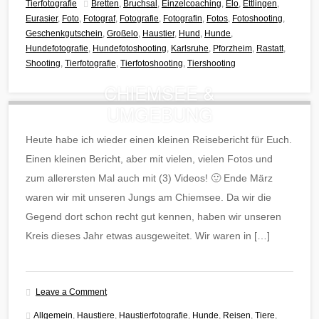
Tierfotografie
Bretten
,
Bruchsal
,
Einzelcoaching
,
Elo
,
Ettlingen
,
Eurasier
,
Foto
,
Fotograf
,
Fotografie
,
Fotografin
,
Fotos
,
Fotoshooting
,
Geschenkgutschein
,
Großelo
,
Haustier
,
Hund
,
Hunde
,
Hundefotografie
,
Hundefotoshooting
,
Karlsruhe
,
Pforzheim
,
Rastatt
,
Shooting
,
Tierfotografie
,
Tierfotoshooting
,
Tiershooting
CHIEMSEE &
UMGEBUNG
Heute habe ich wieder einen kleinen Reisebericht für Euch.
Einen kleinen Bericht, aber mit vielen, vielen Fotos und
zum allerersten Mal auch mit (3) Videos! 🙂 Ende März
waren wir mit unseren Jungs am Chiemsee. Da wir die
Gegend dort schon recht gut kennen, haben wir unseren
Kreis dieses Jahr etwas ausgeweitet. Wir waren in […]
Leave a Comment
Allgemein
,
Haustiere
,
Haustierfotografie
,
Hunde
,
Reisen
,
Tiere
,