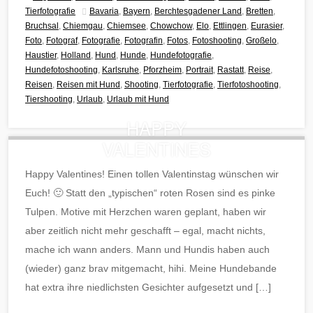
Tierfotografie
Bavaria
,
Bayern
,
Berchtesgadener Land
,
Bretten
,
Bruchsal
,
Chiemgau
,
Chiemsee
,
Chowchow
,
Elo
,
Ettlingen
,
Eurasier
,
Foto
,
Fotograf
,
Fotografie
,
Fotografin
,
Fotos
,
Fotoshooting
,
Großelo
,
Haustier
,
Holland
,
Hund
,
Hunde
,
Hundefotografie
,
Hundefotoshooting
,
Karlsruhe
,
Pforzheim
,
Portrait
,
Rastatt
,
Reise
,
Reisen
,
Reisen mit Hund
,
Shooting
,
Tierfotografie
,
Tierfotoshooting
,
Tiershooting
,
Urlaub
,
Urlaub mit Hund
HAPPY
VALENTINES
Happy Valentines! Einen tollen Valentinstag wünschen wir
Euch! 🙂 Statt den „typischen“ roten Rosen sind es pinke
Tulpen. Motive mit Herzchen waren geplant, haben wir
aber zeitlich nicht mehr geschafft – egal, macht nichts,
mache ich wann anders. Mann und Hundis haben auch
(wieder) ganz brav mitgemacht, hihi. Meine Hundebande
hat extra ihre niedlichsten Gesichter aufgesetzt und […]