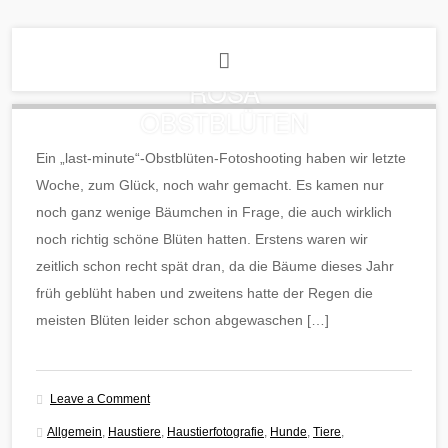
ROSA
OBSTBLÜTEN
Ein „last-minute“-Obstblüten-Fotoshooting haben wir letzte
Woche, zum Glück, noch wahr gemacht. Es kamen nur
noch ganz wenige Bäumchen in Frage, die auch wirklich
noch richtig schöne Blüten hatten. Erstens waren wir
zeitlich schon recht spät dran, da die Bäume dieses Jahr
früh geblüht haben und zweitens hatte der Regen die
meisten Blüten leider schon abgewaschen […]
Leave a Comment
Allgemein
,
Haustiere
,
Haustierfotografie
,
Hunde
,
Tiere
,