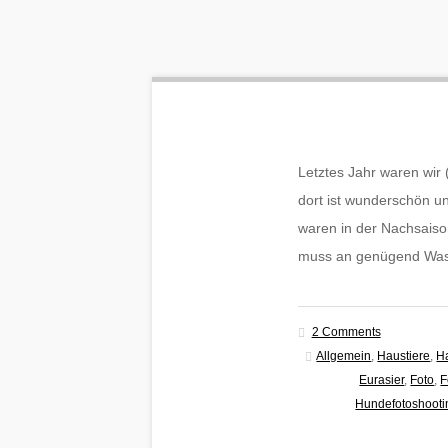
Letztes Jahr waren wir 
dort ist wunderschön 
waren in der Nachsaiso
muss an genügend Wass
2 Comments
Allgemein
,
Haustiere
,
Ha
Eurasier
,
Foto
,
F
Hundefotoshooti