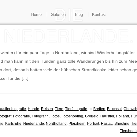
DIE
Home
Galerien
Blog
Kontakt
NIEDERLANDE.
(wieder) für ein paar Tage in Nordholland, wir sind Wiederholungstäter
und man kann mit den Hunden ganz tolle Wanderungen bis hin zum Mee
n dort, deshalb hatten viele der hübschen Strandkioske leider schon 
er für die […]
ustierfotografie
,
Hunde
,
Reisen
,
Tiere
,
Tierfotografie
Bretten
,
Bruchsal
,
Chowc
otograf
,
Fotografie
,
Fotografin
,
Fotos
,
Fotoshooting
,
Großelo
,
Haustier
,
Holland
,
Hu
ng
,
Karlsruhe
,
Niederlande
,
Nordholland
,
Pforzheim
,
Portrait
,
Rastatt
,
Shooting
,
Tie
Tiershoot