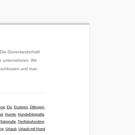
. Die Dünenlandschaft
r unternehmen. Wir
geschlossen und man
how
,
Elo
,
Enzkreis
,
Ettlingen
,
nd
,
Hunde
,
Hundefotografie
,
rfotografie
,
Tierfotoshooting
,
ing
,
Urlaub
,
Urlaub mit Hund