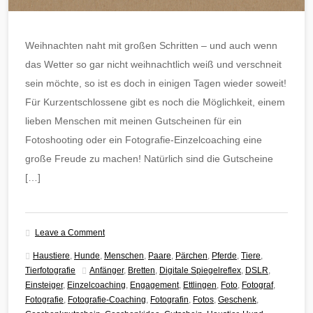
Weihnachten naht mit großen Schritten – und auch wenn
das Wetter so gar nicht weihnachtlich weiß und verschneit
sein möchte, so ist es doch in einigen Tagen wieder soweit!
Für Kurzentschlossene gibt es noch die Möglichkeit, einem
lieben Menschen mit meinen Gutscheinen für ein
Fotoshooting oder ein Fotografie-Einzelcoaching eine
große Freude zu machen! Natürlich sind die Gutscheine
[…]
Leave a Comment
Haustiere
,
Hunde
,
Menschen
,
Paare
,
Pärchen
,
Pferde
,
Tiere
,
Tierfotografie
Anfänger
,
Bretten
,
Digitale Spiegelreflex
,
DSLR
,
Einsteiger
,
Einzelcoaching
,
Engagement
,
Ettlingen
,
Foto
,
Fotograf
,
Fotografie
,
Fotografie-Coaching
,
Fotografin
,
Fotos
,
Geschenk
,