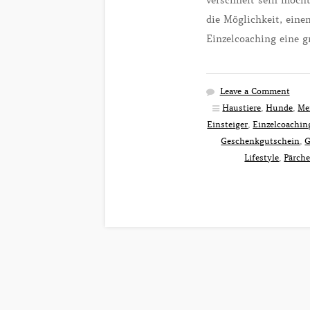
verschneit sein möcht
die Möglichkeit, eine
Einzelcoaching eine g
Leave a Comment
Haustiere
,
Hunde
,
Me
Einsteiger
,
Einzelcoachin
Geschenkgutschein
,
G
Lifestyle
,
Pärch