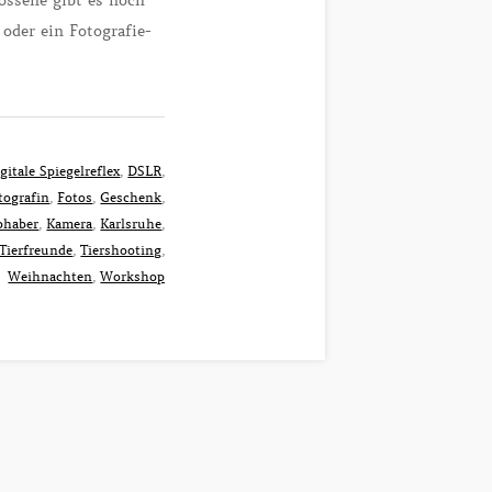
ossene gibt es noch
oder ein Fotografie-
gitale Spiegelreflex
,
DSLR
,
tografin
,
Fotos
,
Geschenk
,
bhaber
,
Kamera
,
Karlsruhe
,
Tierfreunde
,
Tiershooting
,
Weihnachten
,
Workshop