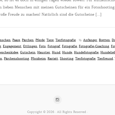
e, so ist es doch in einigen Tagen wieder soweit! Für Kurzentschl
m lieben Menschen mit meinen Gutscheinen für ein Fotoshooting 
roße Freude zu machen! Natürlich sind die Gutscheine […]
nschen
,
Paare
,
Pärchen
,
Pferde
,
Tiere
,
Tierfotografie
Anfänger
,
Bretten
,
Di
g
,
Engagement
,
Ettlingen
,
Foto
,
Fotograf
,
Fotografie
,
Fotografie-Coaching
,
Fo
eschenkidee
,
Gutschein
,
Haustier
,
Hund
,
Hunde
,
Hundefotografie
,
Hundelie
en
,
Pärchenshooting
,
Pforzheim
,
Rastatt
,
Shooting
,
Tierfotografie
,
Tierfreund
,
Copyright © 2026 · All Rights Reserved ·