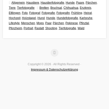
Allgemein
,
Haustiere
,
Haustierfotografie
,
Hunde
,
Paare
,
Pärchen
,
Tiere
,
Tierfotografie
Bretten
,
Bruchsal
,
Chihuahua
,
Enzkreis
,
Ettlingen
,
Foto
,
Fotograf
,
Fotografie
,
Fotografin
,
Frühling
,
Heirat
,
Hochzeit
,
Holzstapel
,
Hund
,
Hunde
,
Hundefotografie
,
Karlsruhe
,
Lifestyle
,
Menschen
,
Mops
,
Paar
,
Pärchen
,
Pekinese
,
Pfinztal
,
Pforzheim
,
Portrait
,
Rastatt
,
Shooting
,
Tierfotografie
,
Wald
Copyright © 2026 · All Rights Reserved ·
·
Impressum & Datenschutzerklärung
·